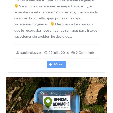
Vacaciones, vacaciones, es mejor trabajar… ¿te
acuerdas de esta canción? Yo no estaba, ni estoy, nada
de acuerdo con ella jajaja, por eso me cojo ¡
vacaciones blogueras !
Después de los consejos
que te recordaba hace un par de semanas para irte de
vacaciones sin agobios, he decidido…
@mishallazgos
27 julio, 2016
2 Comments
More