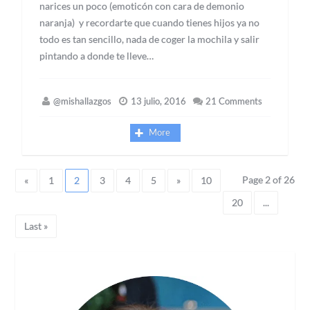
narices un poco (emoticón con cara de demonio
naranja) y recordarte que cuando tienes hijos ya no
todo es tan sencillo, nada de coger la mochila y salir
pintando a donde te lleve…
@mishallazgos
13 julio, 2016
21 Comments
More
Page 2 of 26
«
1
2
3
4
5
»
10
20
...
Last »