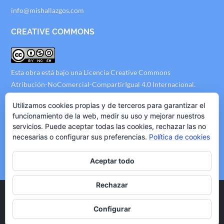
info@mishallazgos.com
CREATIVE COMMONS
Esta obra está bajo una
Licencia Creative Commons
Atribución-NoComercial-CompartirIgual 4.0 Internacional
.
AVISO LEGAL
Utilizamos cookies propias y de terceros para garantizar el
funcionamiento de la web, medir su uso y mejorar nuestros
servicios. Puede aceptar todas las cookies, rechazar las no
Politica de Privacidad
necesarias o configurar sus preferencias.
Política de cookies
Politica de Cookies
Politica de Publicidad
Aceptar todo
Rechazar
Copyright © 2020 mishallazgos.com, All Rights Reserved.
Configurar