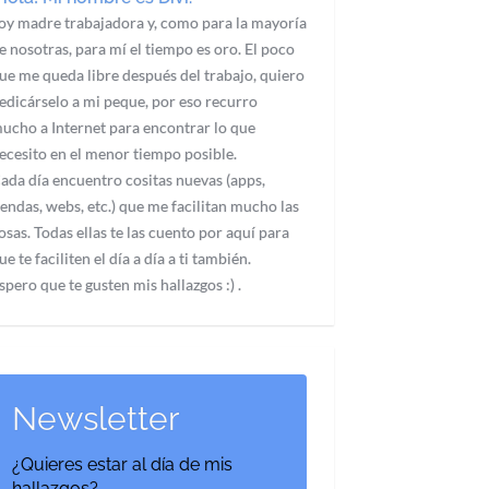
oy madre trabajadora y, como para la mayoría
e nosotras, para mí el tiempo es oro. El poco
ue me queda libre después del trabajo, quiero
edicárselo a mi peque, por eso recurro
ucho a Internet para encontrar lo que
ecesito en el menor tiempo posible.
ada día encuentro cositas nuevas (apps,
iendas, webs, etc.) que me facilitan mucho las
osas. Todas ellas te las cuento por aquí para
ue te faciliten el día a día a ti también.
spero que te gusten mis hallazgos :) .
Newsletter
¿Quieres estar al día de mis
hallazgos?