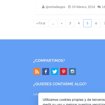
@mishallazgos
24 febrero, 2016
1
« First
...
«
3
4
5
6
¿COMPARTIMOS?
¿QUIERES CONTARME ALGO?
info@mishallazgos.com
Utilizamos cookies propias y de terceros
medir su uso y mejorar nuestros servicio