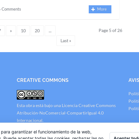
6 Comments
More
Page 5 of 26
7
»
10
20
...
Last »
CREATIVE COMMONS
AVI
Polit
Polit
Esta obra está bajo una
Licencia Creative Commons
Polit
Atribución-NoComercial-CompartirIgual 4.0
Internacional
.
 para garantizar el funcionamiento de la web,
Aceptar tod
s. Puede aceptar todas las cookies, rechazar las no