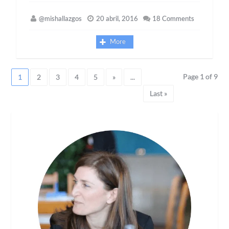
@mishallazgos
20 abril, 2016
18 Comments
More
Page 1 of 9
1
2
3
4
5
»
...
Last »