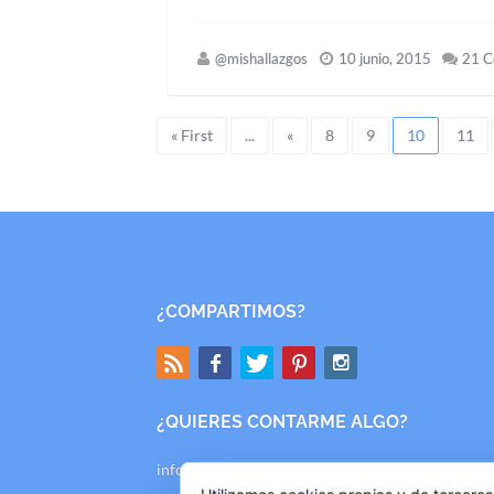
@mishallazgos
10 junio, 2015
21 
« First
...
«
8
9
10
11
¿COMPARTIMOS?
¿QUIERES CONTARME ALGO?
info@mishallazgos.com