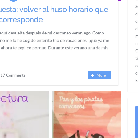
S
esta: volver al huso horario que
d
corresponde
q
d
y aquí devuelta después de mi descanso veraniego. Como
m
 año me lo he cogido enterito (no de vacaciones, ¡qué ya me
n
y ahora te explico porque. Durante este verano una de mis
C
t
c
q
17 Comments
More
E