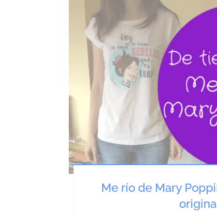
Me río de Mary Popp
origina