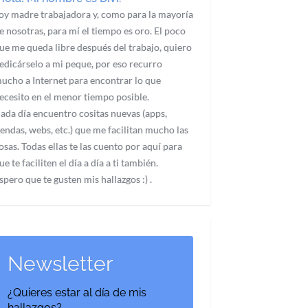
oy madre trabajadora y, como para la mayoría
e nosotras, para mí el tiempo es oro. El poco
ue me queda libre después del trabajo, quiero
edicárselo a mi peque, por eso recurro
ucho a Internet para encontrar lo que
ecesito en el menor tiempo posible.
ada día encuentro cositas nuevas (apps,
iendas, webs, etc.) que me facilitan mucho las
osas. Todas ellas te las cuento por aquí para
ue te faciliten el día a día a ti también.
spero que te gusten mis hallazgos :) .
Newsletter
¿Quieres estar al día de mis
hallazgos?