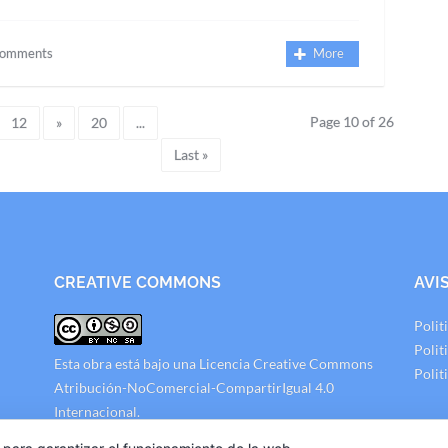
Comments
More
Page 10 of 26
12
»
20
...
Last »
CREATIVE COMMONS
AVI
Polit
Polit
Esta obra está bajo una
Licencia Creative Commons
Polit
Atribución-NoComercial-CompartirIgual 4.0
Internacional
.