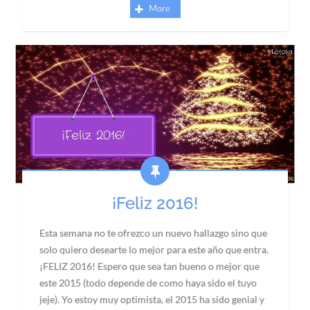
More
¡Feliz 2016!
Esta semana no te ofrezco un nuevo hallazgo sino que
solo quiero desearte lo mejor para este año que entra.
¡FELIZ 2016! Espero que sea tan bueno o mejor que
este 2015 (todo depende de como haya sido el tuyo
jeje). Yo estoy muy optimista, el 2015 ha sido genial y