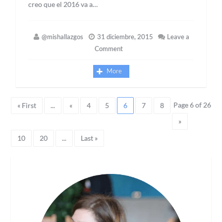
creo que el 2016 va a…
@mishallazgos
31 diciembre, 2015
Leave a
Comment
More
Page 6 of 26
« First
...
«
4
5
6
7
8
»
10
20
...
Last »