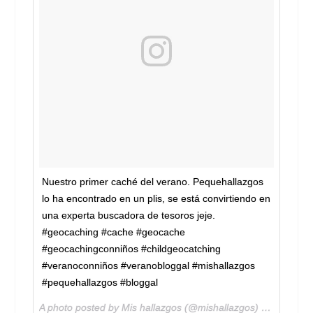
Nuestro primer caché del verano. Pequehallazgos
lo ha encontrado en un plis, se está convirtiendo en
una experta buscadora de tesoros jeje.
#geocaching #cache #geocache
#geocachingconniños #childgeocatching
#veranoconniños #veranobloggal #mishallazgos
#pequehallazgos #bloggal
A photo posted by Mis hallazgos (@mishallazgos) on
Jul 12,