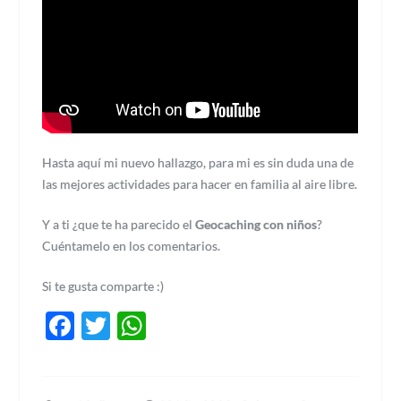
Hasta aquí mi nuevo hallazgo, para mi es sin duda una de
las mejores actividades para hacer en familia al aire libre.
Y a ti ¿que te ha parecido el
Geocaching con niños
?
Cuéntamelo en los comentarios.
Si te gusta comparte :)
Facebook
Twitter
WhatsApp