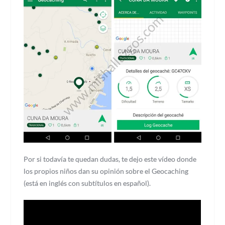
Por si todavía te quedan dudas, te dejo este vídeo donde
los propios niños dan su opinión sobre el Geocaching
(está en inglés con subtítulos en español).