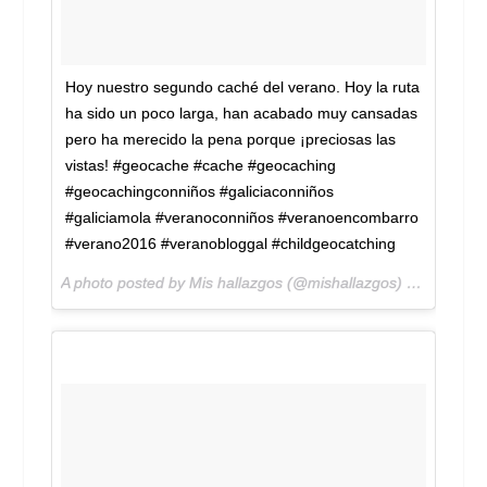
Hoy nuestro segundo caché del verano. Hoy la ruta
ha sido un poco larga, han acabado muy cansadas
pero ha merecido la pena porque ¡preciosas las
vistas! #geocache #cache #geocaching
#geocachingconniños #galiciaconniños
#galiciamola #veranoconniños #veranoencombarro
#verano2016 #veranobloggal #childgeocatching
A photo posted by Mis hallazgos (@mishallazgos) on
Jul 13,