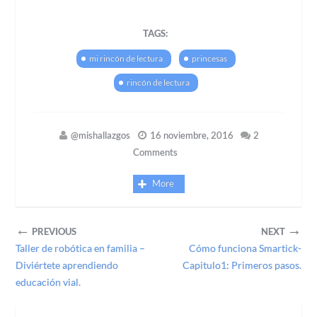
TAGS:
mi rincón de lectura
princesas
rincón de lectura
@mishallazgos
16 noviembre, 2016
2
Comments
More
←
→
PREVIOUS
NEXT
Taller de robótica en familia –
Cómo funciona Smartick-
Diviértete aprendiendo
Capitulo1: Primeros pasos.
educación vial.