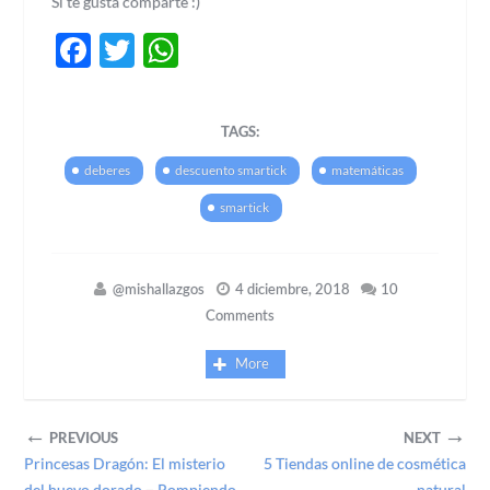
Si te gusta comparte :)
Facebook
Twitter
WhatsApp
TAGS:
deberes
descuento smartick
matemáticas
smartick
@mishallazgos
4 diciembre, 2018
10
Comments
More
←
→
PREVIOUS
NEXT
Princesas Dragón: El misterio
5 Tiendas online de cosmética
del huevo dorado – Rompiendo
natural