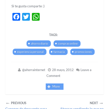
Si te gusta comparte :)
Facebook
Twitter
WhatsApp
TAGS:
ahorro diario
compras online
experiencia personal
farmacia
promociones
@ahorrainternet
28 mayo, 2012
Leave a
Comment
More
←
→
PREVIOUS
NEXT
Cupones de descuento para
Ahorrar vendiendo lo que no