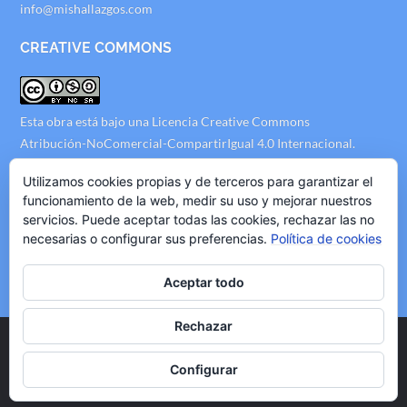
info@mishallazgos.com
CREATIVE COMMONS
Esta obra está bajo una
Licencia Creative Commons
Atribución-NoComercial-CompartirIgual 4.0 Internacional
.
AVISO LEGAL
Utilizamos cookies propias y de terceros para garantizar el
funcionamiento de la web, medir su uso y mejorar nuestros
servicios. Puede aceptar todas las cookies, rechazar las no
Politica de Privacidad
necesarias o configurar sus preferencias.
Política de cookies
Politica de Cookies
Politica de Publicidad
Aceptar todo
Rechazar
Copyright © 2020 mishallazgos.com, All Rights Reserved.
Configurar