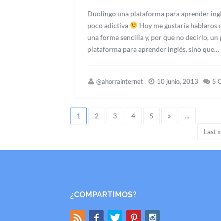
Duolingo una plataforma para aprender inglés
poco adictiva
Hoy me gustaría hablaros d
una forma sencilla y, por que no decirlo, un
plataforma para aprender inglés, sino que…
@ahorrainternet
10 junio, 2013
5 
1
2
3
4
5
»
...
Last »
¿COMPARTIMOS?