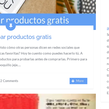
¡
S
r productos gratis
d
q
visto cómo otras personas dicen en redes sociales que
d
cas favoritas? Hoy te cuento como puedes hacerlo tú. A
m
oductos para probarlas antes de comprarlas. Primero para
n
oquillo jeje….
C
t
2 Comments
More
c
q
E