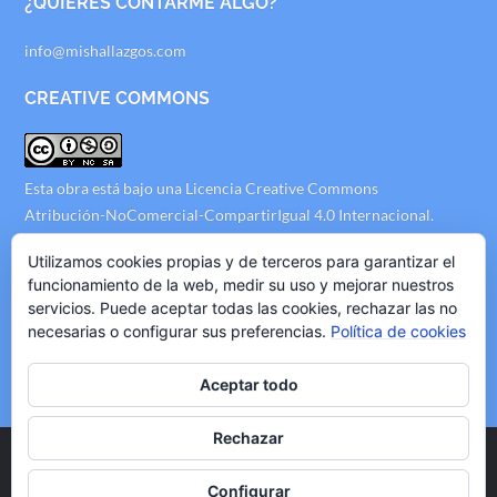
¿QUIERES CONTARME ALGO?
info@mishallazgos.com
CREATIVE COMMONS
Esta obra está bajo una
Licencia Creative Commons
Atribución-NoComercial-CompartirIgual 4.0 Internacional
.
AVISO LEGAL
Utilizamos cookies propias y de terceros para garantizar el
funcionamiento de la web, medir su uso y mejorar nuestros
servicios. Puede aceptar todas las cookies, rechazar las no
Politica de Privacidad
necesarias o configurar sus preferencias.
Política de cookies
Politica de Cookies
Politica de Publicidad
Aceptar todo
Rechazar
Copyright © 2020 mishallazgos.com, All Rights Reserved.
Configurar