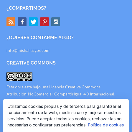
¿COMPARTIMOS?
¿QUIERES CONTARME ALGO?
info@mishallazgos.com
CREATIVE COMMONS
Esta obra está bajo una
Licencia Creative Commons
Atribución-NoComercial-CompartirIgual 4.0 Internacional
.
AVISO LEGAL
Utilizamos cookies propias y de terceros para garantizar el
funcionamiento de la web, medir su uso y mejorar nuestros
servicios. Puede aceptar todas las cookies, rechazar las no
Politica de Privacidad
necesarias o configurar sus preferencias.
Política de cookies
Politica de Cookies