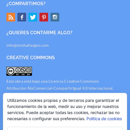
¿COMPARTIMOS?
¿QUIERES CONTARME ALGO?
info@mishallazgos.com
CREATIVE COMMONS
Esta obra está bajo una
Licencia Creative Commons
Atribución-NoComercial-CompartirIgual 4.0 Internacional
.
AVISO LEGAL
Utilizamos cookies propias y de terceros para garantizar el
funcionamiento de la web, medir su uso y mejorar nuestros
servicios. Puede aceptar todas las cookies, rechazar las no
Politica de Privacidad
necesarias o configurar sus preferencias.
Política de cookies
Politica de Cookies
Politica de Publicidad