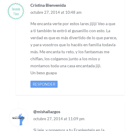
Cristina Bienvenida
octubre 27, 2014 at 10:48 am
Me encanta verte por estos lares jijiji Veo a que
a ti también te entró el gusanillo con esto. La
verdad es que es más divertido de lo que parece,
y para vosotros que lo hacéis en familia todavía
más. Me encanta tu reto, y los fantasmas me
chiflan, los colgamos junto a los míos y
montamos toda una casa encantada jiji.
Un beso guapa
RESPONDER
@mishallazgos
octubre 27, 2014 at 11:09 pm
Si jeje, y ponemos a tu Frankestein en la