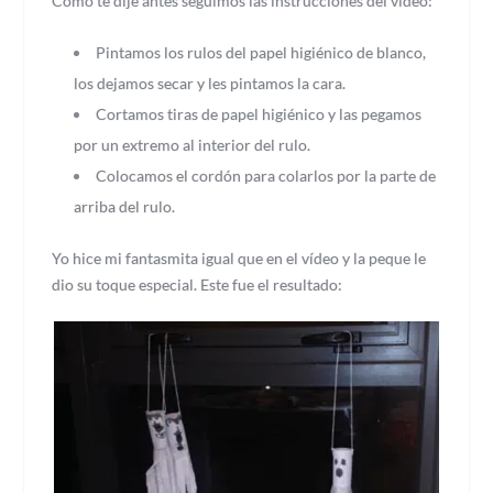
Como te dije antes seguimos las instrucciones del vídeo:
Pintamos los rulos del papel higiénico de blanco,
los dejamos secar y les pintamos la cara.
Cortamos tiras de papel higiénico y las pegamos
por un extremo al interior del rulo.
Colocamos el cordón para colarlos por la parte de
arriba del rulo.
Yo hice mi fantasmita igual que en el vídeo y la peque le
dio su toque especial. Este fue el resultado: