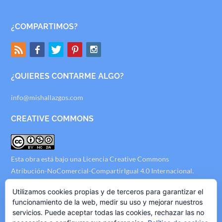
¿COMPARTIMOS?
¿QUIERES CONTARME ALGO?
info@mishallazgos.com
CREATIVE COMMONS
Esta obra está bajo una
Licencia Creative Commons
Atribución-NoComercial-CompartirIgual 4.0 Internacional
.
AVISO LEGAL
Utilizamos cookies propias y de terceros para garantizar el
funcionamiento de la web, medir su uso y mejorar nuestros
servicios. Puede aceptar todas las cookies, rechazar las no
Politica de Privacidad