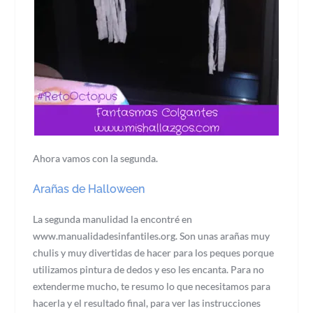
Ahora vamos con la segunda.
Arañas de Halloween
La segunda manulidad la encontré en
www.manualidadesinfantiles.org. Son unas arañas muy
chulis y muy divertidas de hacer para los peques porque
utilizamos pintura de dedos y eso les encanta. Para no
extenderme mucho, te resumo lo que necesitamos para
hacerla y el resultado final, para ver las instrucciones