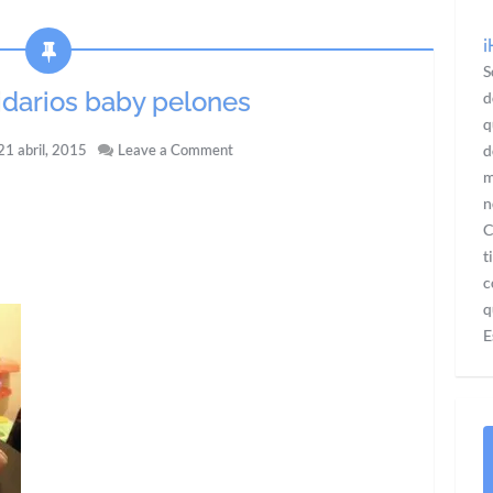
¡
S
idarios baby pelones
d
q
1 abril, 2015
Leave a Comment
d
m
n
C
t
c
q
E