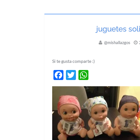
juguetes sol
@mishallazgos
2
Si te gusta comparte :)
Facebook
Twitter
WhatsApp