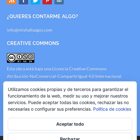
¿QUIERES CONTARME ALGO?
info@mishallazgos.com
CREATIVE COMMONS
Esta obra está bajo una
Licencia Creative Commons
Atribución-NoComercial-CompartirIgual 4.0 Internacional
.
AVISO LEGAL
Utilizamos cookies propias y de terceros para garantizar el
funcionamiento de la web, medir su uso y mejorar nuestros
servicios. Puede aceptar todas las cookies, rechazar las no
Politica de Privacidad
necesarias o configurar sus preferencias.
Política de cookies
Politica de Cookies
Politica de Publicidad
Aceptar todo
Rechazar