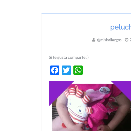
peluc
@mishallazgos
2
Si te gusta comparte :)
Facebook
Twitter
WhatsApp