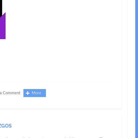
 a Comment
More
ZGOS