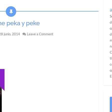
¡
S
he peka y peke
d
q
8 junio, 2014
Leave a Comment
d
m
n
C
t
c
q
E