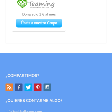
¿COMPARTIMOS?
¿QUIERES CONTARME ALGO?
info@mishallazgos.com