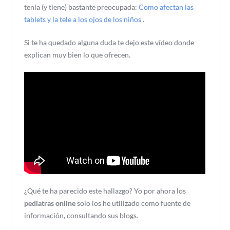
tenía (y tiene) bastante preocupada:
Como afectan las
tablets y la tele a los ojos de los niños
.
Si te ha quedado alguna duda te dejo este vídeo donde
explican muy bien lo que ofrecen.
¿Qué te ha parecido este hallazgo? Yo por ahora los
pediatras online
solo los he utilizado como fuente de
información, consultando sus blogs.