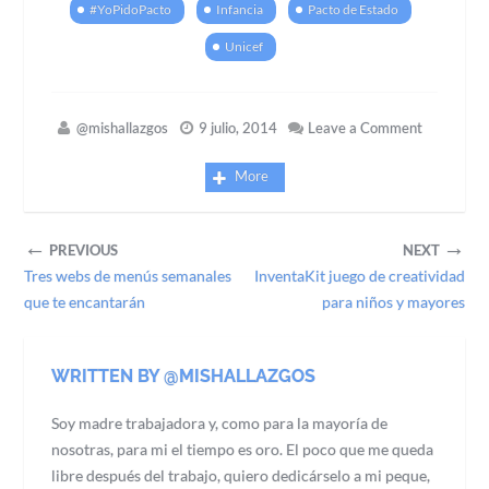
#YoPidoPacto
Infancia
Pacto de Estado
Unicef
@mishallazgos
9 julio, 2014
Leave a Comment
More
←
→
PREVIOUS
NEXT
Tres webs de menús semanales
InventaKit juego de creatividad
que te encantarán
para niños y mayores
WRITTEN BY @MISHALLAZGOS
Soy madre trabajadora y, como para la mayoría de
nosotras, para mi el tiempo es oro. El poco que me queda
libre después del trabajo, quiero dedicárselo a mi peque,