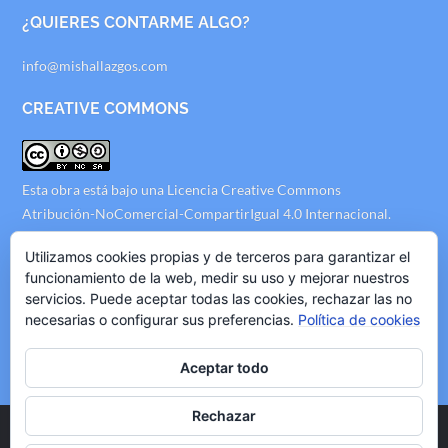
¿QUIERES CONTARME ALGO?
info@mishallazgos.com
CREATIVE COMMONS
Esta obra está bajo una
Licencia Creative Commons
Atribución-NoComercial-CompartirIgual 4.0 Internacional
.
AVISO LEGAL
Utilizamos cookies propias y de terceros para garantizar el
funcionamiento de la web, medir su uso y mejorar nuestros
servicios. Puede aceptar todas las cookies, rechazar las no
Politica de Privacidad
necesarias o configurar sus preferencias.
Política de cookies
Politica de Cookies
Politica de Publicidad
Aceptar todo
Rechazar
Copyright © 2020 mishallazgos.com, All Rights Reserved.