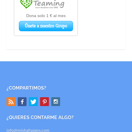
¿COMPARTIMOS?
¿QUIERES CONTARME ALGO?
info@mishallazgos.com