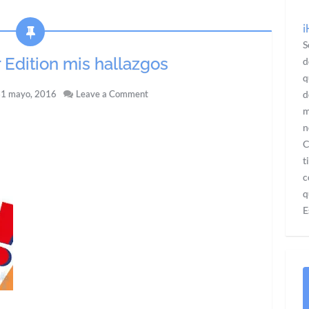
¡
S
Edition mis hallazgos
d
q
1 mayo, 2016
Leave a Comment
d
m
n
C
t
c
q
E