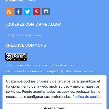
¿COMPARTIMOS?
¿QUIERES CONTARME ALGO?
info@mishallazgos.com
CREATIVE COMMONS
Esta obra está bajo una
Licencia Creative Commons
Atribución-NoComercial-CompartirIgual 4.0 Internacional
.
AVISO LEGAL
Utilizamos cookies propias y de terceros para garantizar el
funcionamiento de la web, medir su uso y mejorar nuestros
servicios. Puede aceptar todas las cookies, rechazar las no
Politica de Privacidad
necesarias o configurar sus preferencias.
Política de cookies
Politica de Cookies
Politica de Publicidad
Aceptar todo