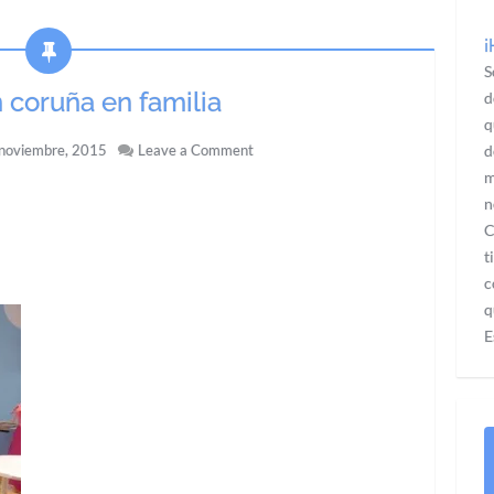
¡
S
 coruña en familia
d
q
noviembre, 2015
Leave a Comment
d
m
n
C
t
c
q
E