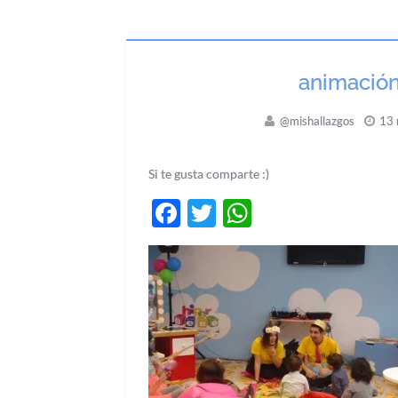
animación
@mishallazgos
13 
Si te gusta comparte :)
Facebook
Twitter
WhatsApp