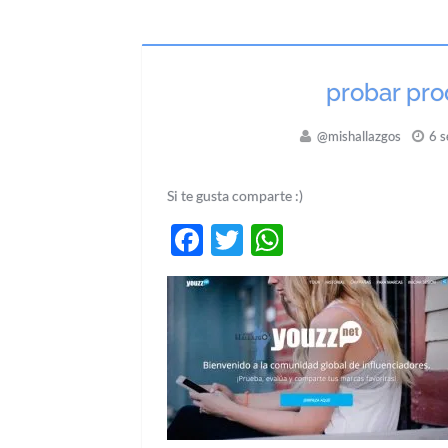
probar pro
@mishallazgos
6 s
Si te gusta comparte :)
Facebook
Twitter
WhatsApp