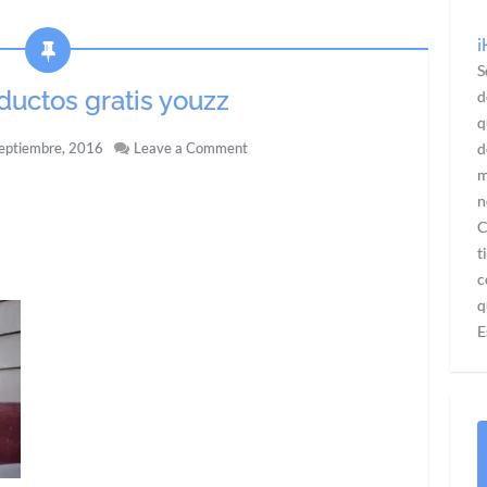
¡
S
ductos gratis youzz
d
q
eptiembre, 2016
Leave a Comment
d
m
n
C
t
c
q
E