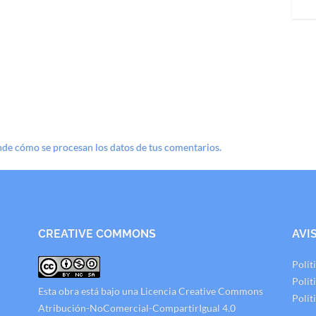
de cómo se procesan los datos de tus comentarios.
CREATIVE COMMONS
AVI
Polit
Polit
Esta obra está bajo una
Licencia Creative Commons
Polit
Atribución-NoComercial-CompartirIgual 4.0