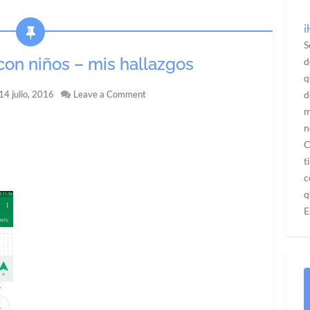
¡
S
on niños – mis hallazgos
d
q
14 julio, 2016
Leave a Comment
d
m
n
C
t
c
q
E