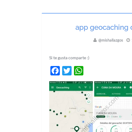
app geocaching c
@mishallazgos
Si te gusta comparte :)
Facebook
Twitter
WhatsApp