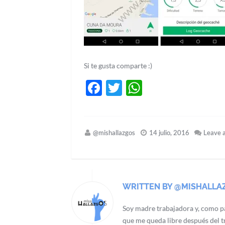
Si te gusta comparte :)
Facebook
Twitter
WhatsApp
@mishallazgos
14 julio, 2016
Leave 
WRITTEN BY @MISHALLA
Soy madre trabajadora y, como pa
que me queda libre después del tr