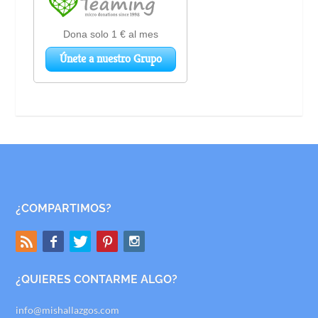
¿COMPARTIMOS?
¿QUIERES CONTARME ALGO?
info@mishallazgos.com