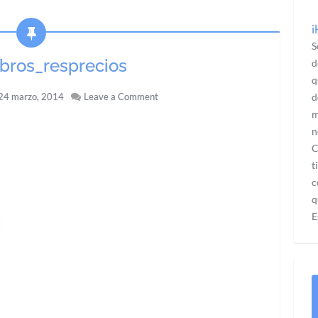
¡
S
ibros_resprecios
d
q
24 marzo, 2014
Leave a Comment
d
m
n
C
t
c
q
E