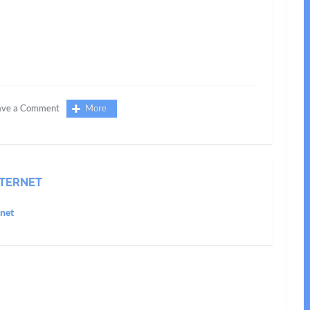
ave a Comment
More
TERNET
net