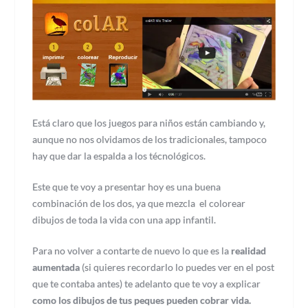
Está claro que los juegos para niños están cambiando y,
aunque no nos olvidamos de los tradicionales, tampoco
hay que dar la espalda a los técnológicos.
Este que te voy a presentar hoy es una buena
combinación de los dos, ya que mezcla el colorear
dibujos de toda la vida con una app infantil.
Para no volver a contarte de nuevo lo que es la
realidad
aumentada
(si quieres recordarlo lo puedes ver en el post
que te contaba antes) te adelanto que te voy a explicar
como los dibujos de tus peques pueden cobrar vida.