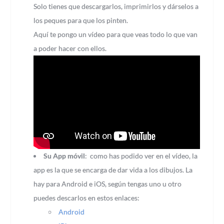
Solo tienes que descargarlos, imprimirlos y dárselos a
los peques para que los pinten.
Aquí te pongo un vídeo para que veas todo lo que van
a poder hacer con ellos.
Su App móvil
: como has podido ver en el vídeo, la
app es la que se encarga de dar vida a los dibujos. La
hay para Android e iOS, según tengas uno u otro
puedes descarlos en estos enlaces:
Android