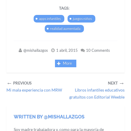
TAGS:
apps infantiles
juegos niños
realidad aumentada
@mishallazgos
1 abril, 2015
10 Comments
More
←
→
PREVIOUS
NEXT
Mi mala experiencia con MRW
Libros infantiles educativos
gratuitos con Editorial Weeble
WRITTEN BY @MISHALLAZGOS
Soy madre trabajadora y, como para la mayoría de