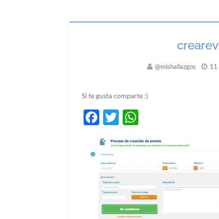
creare
@mishallazgos
11 
Si te gusta comparte :)
Facebook
Twitter
WhatsApp