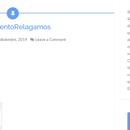
¡
S
ventoRelagamos
d
q
diciembre, 2014
Leave a Comment
d
m
n
C
t
c
q
E