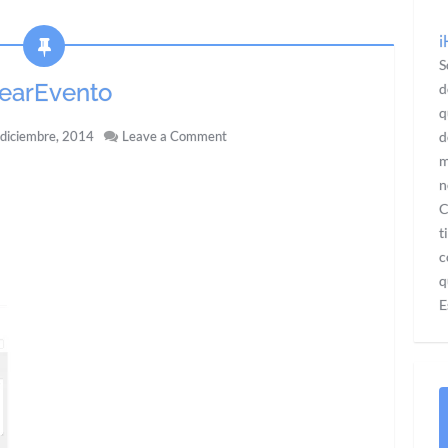
¡
S
rearEvento
d
q
diciembre, 2014
Leave a Comment
d
m
n
C
t
c
q
E