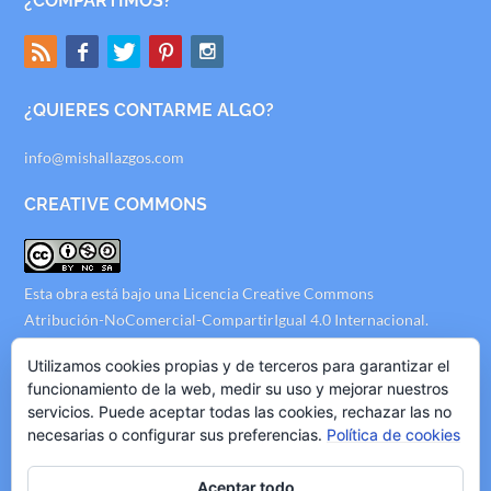
¿COMPARTIMOS?
¿QUIERES CONTARME ALGO?
info@mishallazgos.com
CREATIVE COMMONS
Esta obra está bajo una
Licencia Creative Commons
Atribución-NoComercial-CompartirIgual 4.0 Internacional
.
AVISO LEGAL
Utilizamos cookies propias y de terceros para garantizar el
funcionamiento de la web, medir su uso y mejorar nuestros
servicios. Puede aceptar todas las cookies, rechazar las no
Politica de Privacidad
necesarias o configurar sus preferencias.
Política de cookies
Politica de Cookies
Politica de Publicidad
Aceptar todo