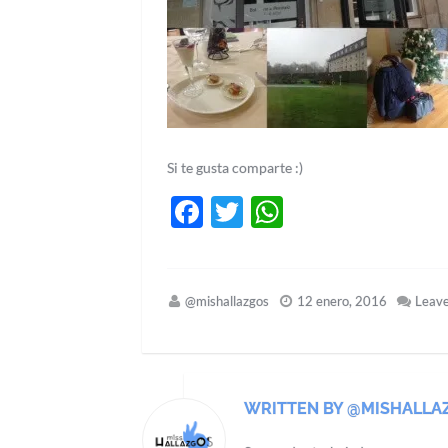
Si te gusta comparte :)
Facebook
Twitter
WhatsApp
@mishallazgos
12 enero, 2016
Leav
WRITTEN BY @MISHALLA