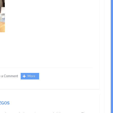
e a Comment
More
ZGOS