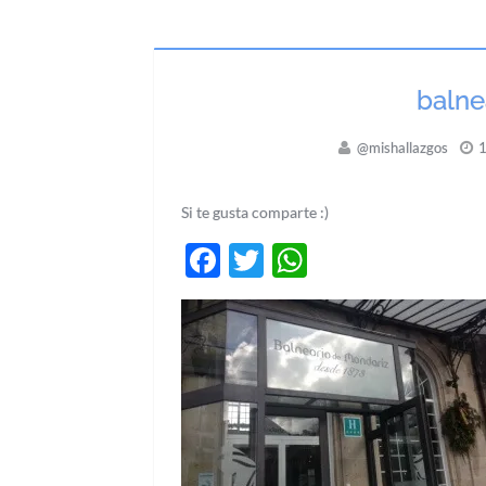
balne
@mishallazgos
1
Si te gusta comparte :)
Facebook
Twitter
WhatsApp