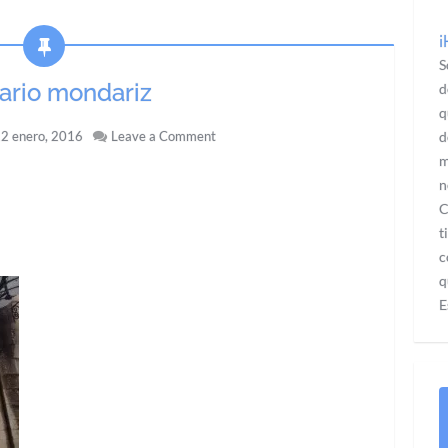
¡
S
ario mondariz
d
q
2 enero, 2016
Leave a Comment
d
m
n
C
t
c
q
E