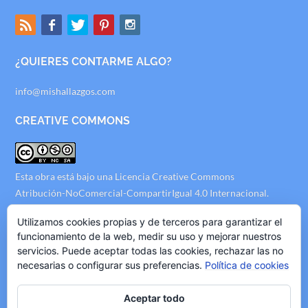
¿QUIERES CONTARME ALGO?
info@mishallazgos.com
CREATIVE COMMONS
Esta obra está bajo una
Licencia Creative Commons
Atribución-NoComercial-CompartirIgual 4.0 Internacional
.
AVISO LEGAL
Utilizamos cookies propias y de terceros para garantizar el
funcionamiento de la web, medir su uso y mejorar nuestros
servicios. Puede aceptar todas las cookies, rechazar las no
Politica de Privacidad
necesarias o configurar sus preferencias.
Política de cookies
Politica de Cookies
Politica de Publicidad
Aceptar todo