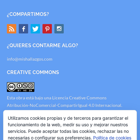
¿COMPARTIMOS?
¿QUIERES CONTARME ALGO?
info@mishallazgos.com
CREATIVE COMMONS
Esta obra está bajo una
Licencia Creative Commons
Atribución-NoComercial-CompartirIgual 4.0 Internacional
.
Utilizamos cookies propias y de terceros para garantizar el
AVISO LEGAL
funcionamiento de la web, medir su uso y mejorar nuestros
servicios. Puede aceptar todas las cookies, rechazar las no
Politica de Privacidad
necesarias o configurar sus preferencias.
Política de cookies
Politica de Cookies