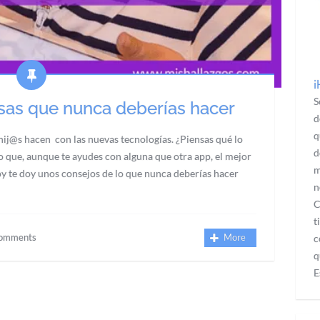
¡
S
osas que nunca deberías hacer
d
q
 hij@s hacen con las nuevas tecnologías. ¿Piensas qué lo
d
 que, aunque te ayudes con alguna que otra app, el mejor
m
y te doy unos consejos de lo que nunca deberías hacer
n
C
t
omments
More
c
q
E