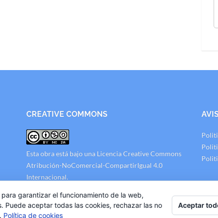
CREATIVE COMMONS
AVI
Polit
Polit
Esta obra está bajo una
Licencia Creative Commons
Polit
Atribución-NoComercial-CompartirIgual 4.0
Internacional
.
 para garantizar el funcionamiento de la web,
Aceptar tod
s. Puede aceptar todas las cookies, rechazar las no
s.
Política de cookies