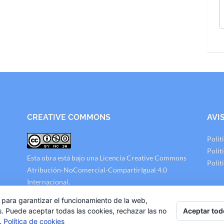
CREATIVE COMMONS
AVI
Polit
Polit
Esta obra está bajo una
Licencia Creative Commons
Polit
Atribución-NoComercial-CompartirIgual 4.0
Internacional
.
 para garantizar el funcionamiento de la web,
Aceptar tod
s. Puede aceptar todas las cookies, rechazar las no
s.
Política de cookies