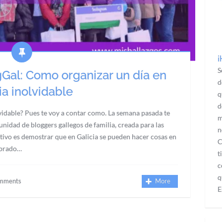
¡
S
Gal: Como organizar un día en
d
ia inolvidable
q
d
lvidable? Pues te voy a contar como. La semana pasada te
m
idad de bloggers gallegos de familia, creada para las
n
etivo es demostrar que en Galicia se pueden hacer cosas en
C
ebrado…
t
c
q
mments
More
E