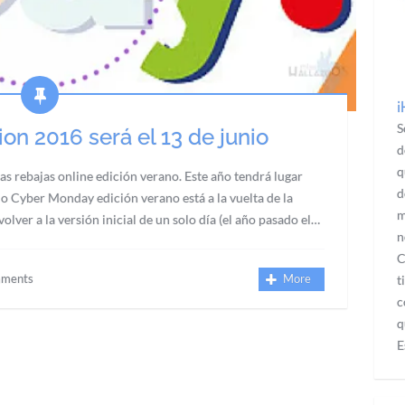
¡
S
n 2016 será el 13 de junio
d
q
as rebajas online edición verano. Este año tendrá lugar
d
ne o Cyber Monday edición verano está a la vuelta de la
m
lver a la versión inicial de un solo día (el año pasado el…
n
C
ments
More
t
c
q
E