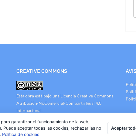
CREATIVE COMMONS
AVI
Polit
Polit
Esta obra está bajo una
Licencia Creative Commons
Polit
Atribución-NoComercial-CompartirIgual 4.0
Internacional
.
 para garantizar el funcionamiento de la web,
Aceptar tod
s. Puede aceptar todas las cookies, rechazar las no
s.
Política de cookies