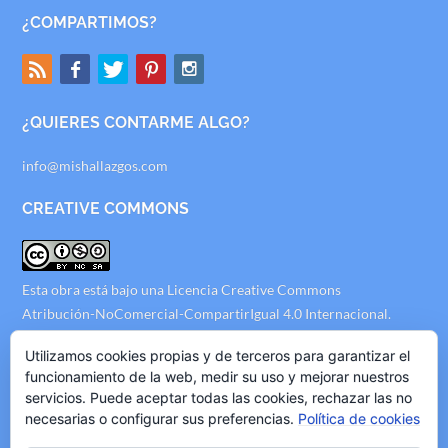
¿COMPARTIMOS?
¿QUIERES CONTARME ALGO?
info@mishallazgos.com
CREATIVE COMMONS
Esta obra está bajo una
Licencia Creative Commons
Atribución-NoComercial-CompartirIgual 4.0 Internacional
.
AVISO LEGAL
Utilizamos cookies propias y de terceros para garantizar el
funcionamiento de la web, medir su uso y mejorar nuestros
servicios. Puede aceptar todas las cookies, rechazar las no
Politica de Privacidad
necesarias o configurar sus preferencias.
Política de cookies
Politica de Cookies
Politica de Publicidad