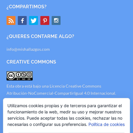
¿COMPARTIMOS?
¿QUIERES CONTARME ALGO?
info@mishallazgos.com
CREATIVE COMMONS
Esta obra está bajo una
Licencia Creative Commons
Atribución-NoComercial-CompartirIgual 4.0 Internacional
.
AVISO LEGAL
Utilizamos cookies propias y de terceros para garantizar el
funcionamiento de la web, medir su uso y mejorar nuestros
servicios. Puede aceptar todas las cookies, rechazar las no
Politica de Privacidad
necesarias o configurar sus preferencias.
Política de cookies
Politica de Cookies
Politica de Publicidad