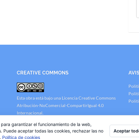
CREATIVE COMMONS
AVI
Polit
Polit
Esta obra está bajo una
Licencia Creative Commons
Polit
Atribución-NoComercial-CompartirIgual 4.0
Internacional
.
 para garantizar el funcionamiento de la web,
Aceptar tod
s. Puede aceptar todas las cookies, rechazar las no
s.
Política de cookies