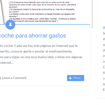
¡
S
oche para ahorrar gastos
d
q
u coche! Cada vez hay más páginas en Internet que te
d
inerillo, conocer gente o ayudar al medioambiente,
m
mo para viajar, es una muy buena idea; y éstas son algunas
n
 Internet…
C
t
Leave a Comment
More
c
q
E