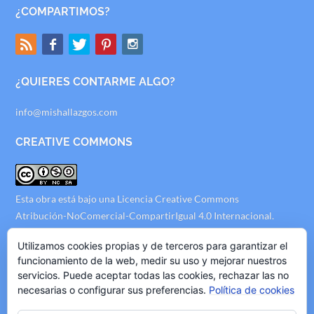
¿COMPARTIMOS?
¿QUIERES CONTARME ALGO?
info@mishallazgos.com
CREATIVE COMMONS
Esta obra está bajo una
Licencia Creative Commons
Atribución-NoComercial-CompartirIgual 4.0 Internacional
.
AVISO LEGAL
Utilizamos cookies propias y de terceros para garantizar el
funcionamiento de la web, medir su uso y mejorar nuestros
servicios. Puede aceptar todas las cookies, rechazar las no
Politica de Privacidad
necesarias o configurar sus preferencias.
Política de cookies
Politica de Cookies
Politica de Publicidad