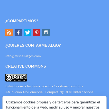
¿COMPARTIMOS?
¿QUIERES CONTARME ALGO?
info@mishallazgos.com
CREATIVE COMMONS
Esta obra está bajo una
Licencia Creative Commons
Atribución-NoComercial-CompartirIgual 4.0 Internacional
.
AVISO LEGAL
Utilizamos cookies propias y de terceros para garantizar el
funcionamiento de la web, medir su uso y mejorar nuestros