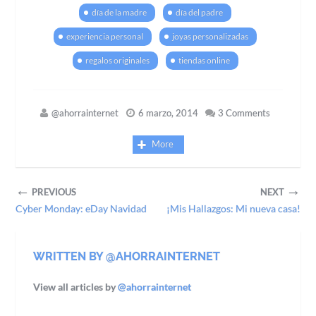
día de la madre
día del padre
experiencia personal
joyas personalizadas
regalos originales
tiendas online
@ahorrainternet
6 marzo, 2014
3 Comments
More
←
→
PREVIOUS
NEXT
Cyber Monday: eDay Navidad
¡Mis Hallazgos: Mi nueva casa!
WRITTEN BY @AHORRAINTERNET
View all articles by
@ahorrainternet