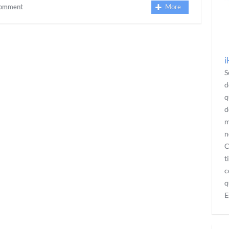
omment
More
¡
S
d
q
d
m
n
C
t
c
q
E