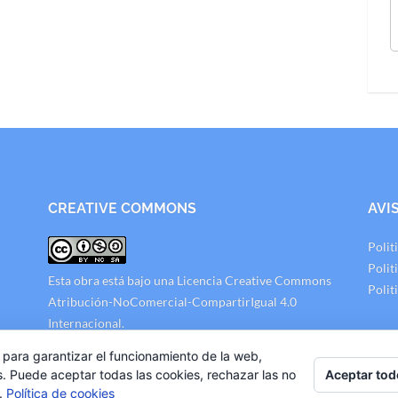
CREATIVE COMMONS
AVI
Polit
Polit
Esta obra está bajo una
Licencia Creative Commons
Polit
Atribución-NoComercial-CompartirIgual 4.0
Internacional
.
 para garantizar el funcionamiento de la web,
Aceptar tod
s. Puede aceptar todas las cookies, rechazar las no
s.
Política de cookies