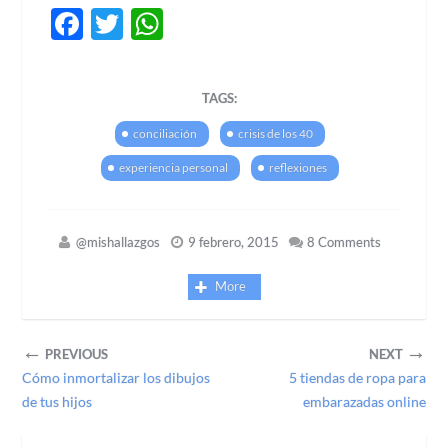
Facebook
Twitter
WhatsApp
TAGS:
conciliación
crisis de los 40
experiencia personal
reflexiones
@mishallazgos
9 febrero, 2015
8 Comments
More
←
→
PREVIOUS
NEXT
Cómo inmortalizar los dibujos
5 tiendas de ropa para
de tus hijos
embarazadas online