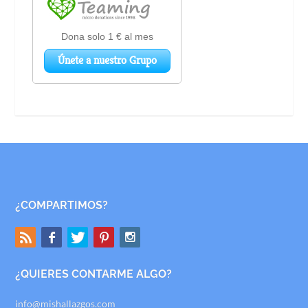
¿COMPARTIMOS?
¿QUIERES CONTARME ALGO?
info@mishallazgos.com